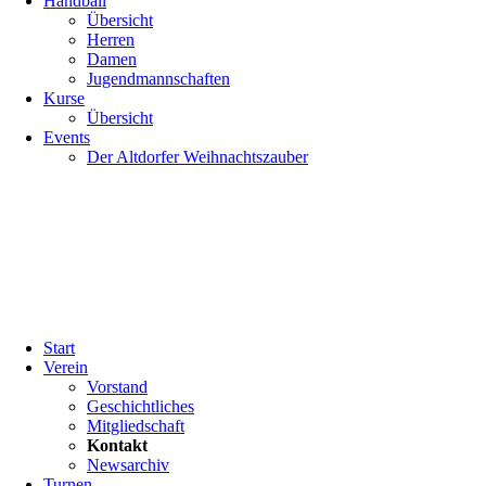
Handball
Übersicht
Herren
Damen
Jugendmannschaften
Kurse
Übersicht
Events
Der Altdorfer Weihnachtszauber
Navigation
Start
überspringen
Verein
Vorstand
Geschichtliches
Mitgliedschaft
Kontakt
Newsarchiv
Turnen