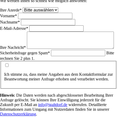
Wir werden Ihnen so schnell wie möglich antworten:
Pflichtfeld
Ihre Anrede
*
Pflichtfeld
Vorname
*
Pflichtfeld
Nachname
*
Pflichtfeld
E-Mail-Adresse
*
Pflichtfeld
Ihre Nachricht
*
Pflichtfeld
Sicherheitsfrage gegen Spam
*
Bitte
rechnen Sie 2 plus 1.
Ich stimme zu, dass meine Angaben aus dem Kontaktformular zur
Beantwortung meiner Anfrage erhoben und verarbeitet werden.
Hinweis
: Die Daten werden nach abgeschlossener Bearbeitung Ihrer
Anfrage gelöscht. Sie können Ihre Einwilligung jederzeit für die
Zukunft per E-Mail an
info@tgaltdorf.de
widerrufen. Detaillierte
Informationen zum Umgang mit Nutzerdaten finden Sie in unserer
Datenschutzerklärung
.