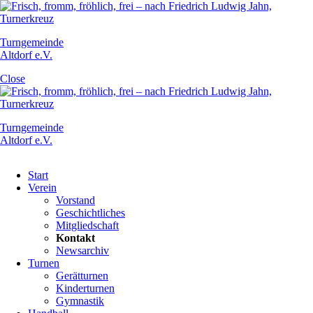
Turngemeinde
Altdorf e.V.
Close
Turngemeinde
Altdorf e.V.
Navigation
Start
überspringen
Verein
Vorstand
Geschichtliches
Mitgliedschaft
Kontakt
Newsarchiv
Turnen
Gerätturnen
Kinderturnen
Gymnastik