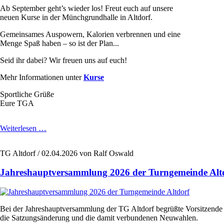
Ab September geht’s wieder los! Freut euch auf unsere
neuen Kurse in der Münchgrundhalle in Altdorf.
Gemeinsames Auspowern, Kalorien verbrennen und eine
Menge Spaß haben – so ist der Plan...
Seid ihr dabei? Wir freuen uns auf euch!
Mehr Informationen unter
Kurse
Sportliche Grüße
Eure TGA
Neue
Weiterlesen …
Kurse
beginnen
TG Altdorf /
02.04.2026
von Ralf Oswald
im
September
Jahreshauptversammlung 2026 der Turngemeinde Alt
2026
Bei der Jahreshauptversammlung der TG Altdorf begrüßte Vorsitzende 
die Satzungsänderung und die damit verbundenen Neuwahlen.