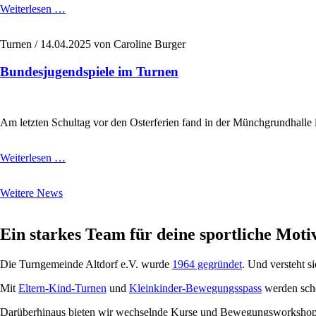
Nikolausfeier
Weiterlesen …
2025
Turnen /
14.04.2025
von Caroline Burger
Bundesjugendspiele im Turnen
Am letzten Schultag vor den Osterferien fand in der Münchgrundhalle 
Bundesjugendspiele
Weiterlesen …
im
Turnen
Weitere News
Ein starkes Team für deine sportliche Motiv
Die Turngemeinde Altdorf e.V. wurde
1964 gegründet
. Und versteht si
Mit
Eltern-Kind-Turnen
und
Kleinkinder-Bewegungsspass
werden scho
Darüberhinaus bieten wir wechselnde Kurse und Bewegungsworkshop