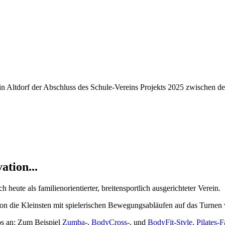
in Altdorf der Abschluss des Schule-Vereins Projekts 2025 zwischen de
ation...
ch heute als familienorientierter, breitensportlich ausgerichteter Verein.
n die Kleinsten mit spielerischen Bewegungsabläufen auf das Turnen v
s an: Zum Beispiel
Zumba
-,
BodyCross-
, und
BodyFit-Style
,
Pilates-F