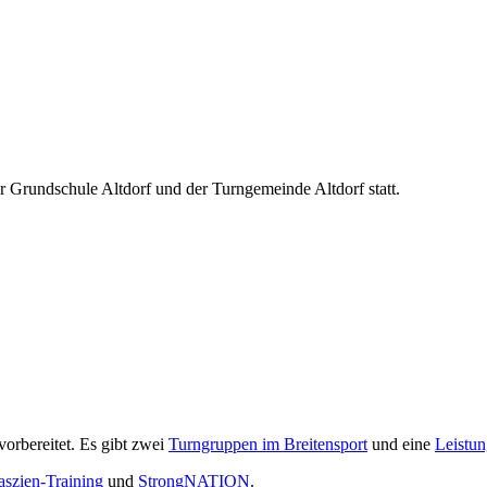
r Grundschule Altdorf und der Turngemeinde Altdorf statt.
orbereitet. Es gibt zwei
Turngruppen im Breitensport
und eine
Leistun
aszien-Training
und
StrongNATION
.