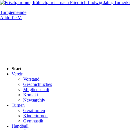
Turngemeinde
Altdorf e.V.
Navigation
Start
überspringen
Verein
Vorstand
Geschichtliches
Mitgliedschaft
Kontakt
Newsarchiv
Turnen
Gerätturnen
Kinderturnen
Gymnastik
Handball