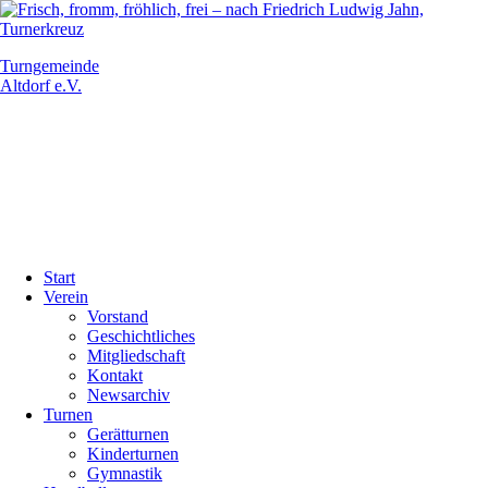
Turngemeinde
Altdorf e.V.
Navigation
Start
überspringen
Verein
Vorstand
Geschichtliches
Mitgliedschaft
Kontakt
Newsarchiv
Turnen
Gerätturnen
Kinderturnen
Gymnastik