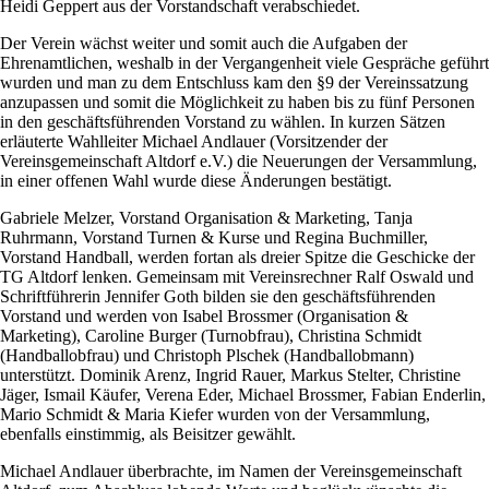
Heidi Geppert aus der Vorstandschaft verabschiedet.
Der Verein wächst weiter und somit auch die Aufgaben der
Ehrenamtlichen, weshalb in der Vergangenheit viele Gespräche geführt
wurden und man zu dem Entschluss kam den §9 der Vereinssatzung
anzupassen und somit die Möglichkeit zu haben bis zu fünf Personen
in den geschäftsführenden Vorstand zu wählen. In kurzen Sätzen
erläuterte Wahlleiter Michael Andlauer (Vorsitzender der
Vereinsgemeinschaft Altdorf e.V.) die Neuerungen der Versammlung,
in einer offenen Wahl wurde diese Änderungen bestätigt.
Gabriele Melzer, Vorstand Organisation & Marketing, Tanja
Ruhrmann, Vorstand Turnen & Kurse und Regina Buchmiller,
Vorstand Handball, werden fortan als dreier Spitze die Geschicke der
TG Altdorf lenken. Gemeinsam mit Vereinsrechner Ralf Oswald und
Schriftführerin Jennifer Goth bilden sie den geschäftsführenden
Vorstand und werden von Isabel Brossmer (Organisation &
Marketing), Caroline Burger (Turnobfrau), Christina Schmidt
(Handballobfrau) und Christoph Plschek (Handballobmann)
unterstützt. Dominik Arenz, Ingrid Rauer, Markus Stelter, Christine
Jäger, Ismail Käufer, Verena Eder, Michael Brossmer, Fabian Enderlin,
Mario Schmidt & Maria Kiefer wurden von der Versammlung,
ebenfalls einstimmig, als Beisitzer gewählt.
Michael Andlauer überbrachte, im Namen der Vereinsgemeinschaft