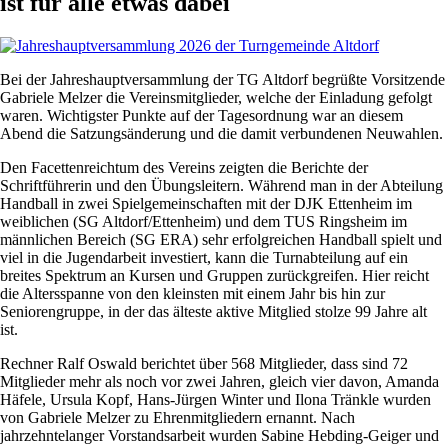
ist für alle etwas dabei
Bei der Jahreshauptversammlung der TG Altdorf begrüßte Vorsitzende
Gabriele Melzer die Vereinsmitglieder, welche der Einladung gefolgt
waren. Wichtigster Punkte auf der Tagesordnung war an diesem
Abend die Satzungsänderung und die damit verbundenen Neuwahlen.
Den Facettenreichtum des Vereins zeigten die Berichte der
Schriftführerin und den Übungsleitern. Während man in der Abteilung
Handball in zwei Spielgemeinschaften mit der DJK Ettenheim im
weiblichen (SG Altdorf/Ettenheim) und dem TUS Ringsheim im
männlichen Bereich (SG ERA) sehr erfolgreichen Handball spielt und
viel in die Jugendarbeit investiert, kann die Turnabteilung auf ein
breites Spektrum an Kursen und Gruppen zurückgreifen. Hier reicht
die Altersspanne von den kleinsten mit einem Jahr bis hin zur
Seniorengruppe, in der das älteste aktive Mitglied stolze 99 Jahre alt
ist.
Rechner Ralf Oswald berichtet über 568 Mitglieder, dass sind 72
Mitglieder mehr als noch vor zwei Jahren, gleich vier davon, Amanda
Häfele, Ursula Kopf, Hans-Jürgen Winter und Ilona Tränkle wurden
von Gabriele Melzer zu Ehrenmitgliedern ernannt. Nach
jahrzehntelanger Vorstandsarbeit wurden Sabine Hebding-Geiger und