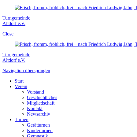
Turngemeinde
Altdorf e.V.
Close
Turngemeinde
Altdorf e.V.
Navigation überspringen
Start
Verein
Vorstand
Geschichtliches
Mitgliedschaft
Kontakt
Newsarchiv
Turnen
Gerätturnen
Kinderturnen
Gymnastik