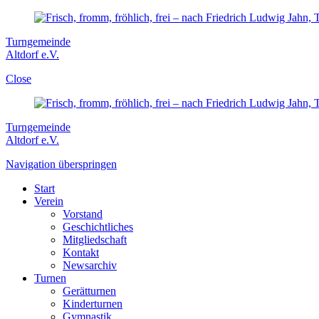
Turngemeinde
Altdorf e.V.
Close
Turngemeinde
Altdorf e.V.
Navigation überspringen
Start
Verein
Vorstand
Geschichtliches
Mitgliedschaft
Kontakt
Newsarchiv
Turnen
Gerätturnen
Kinderturnen
Gymnastik